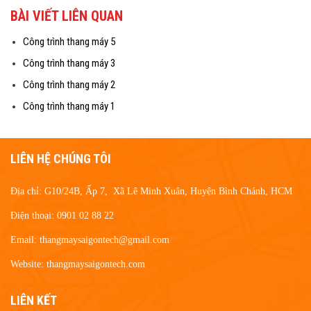
BÀI VIẾT LIÊN QUAN
Công trình thang máy 5
Công trình thang máy 3
Công trình thang máy 2
Công trình thang máy 1
LIÊN HỆ CHÚNG TÔI
Địa chỉ: G10/24B, Ấp 7, Xã Lê Minh Xuân, Huyện Bình Chánh, HCM
Điện thoại: 0901 02 88 22
Email: thangmaysaigontech@gmail.com
Website: thangmaysaigontech.com
LIÊN KẾT