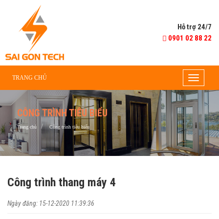
Hỗ trợ 24/7
0901 02 88 22
TRANG CHỦ
Toggle
navigati
CÔNG TRÌNH TIÊU BIỂU
Trang chủ
Công trình tiêu biểu
Công trình thang máy 4
Ngày đăng: 15-12-2020 11:39:36